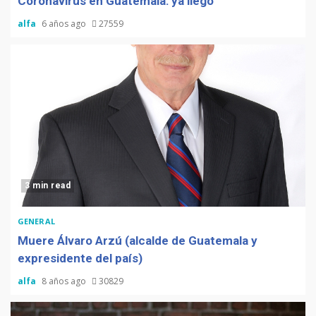
Coronavirus en Guatemala: ya llegó
alfa
6 años ago
27559
3 min read
GENERAL
Muere Álvaro Arzú (alcalde de Guatemala y
expresidente del país)
alfa
8 años ago
30829