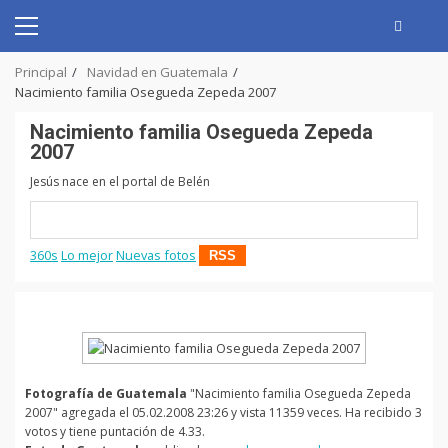
Skip
to
Primary
content
Menu
Principal
Navidad en Guatemala
Nacimiento familia Osegueda Zepeda 2007
Nacimiento familia Osegueda Zepeda
2007
Jesús nace en el portal de Belén
360s
Lo mejor
Nuevas fotos
RSS
Fotografía de Guatemala
"Nacimiento familia Osegueda Zepeda
2007" agregada el 05.02.2008 23:26 y vista 11359 veces. Ha recibido 3
votos y tiene puntación de 4.33.