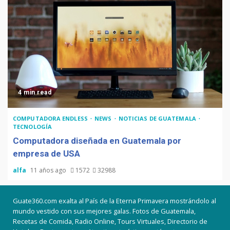
4 min read
COMPUTADORA ENDLESS
NEWS
NOTICIAS DE GUATEMALA
TECNOLOGÍA
Computadora diseñada en Guatemala por
empresa de USA
alfa
11 años ago
1572
32988
Guate360.com exalta al País de la Eterna Primavera mostrándolo al
mundo vestido con sus mejores galas. Fotos de Guatemala,
Recetas de Comida, Radio Online, Tours Virtuales, Directorio de