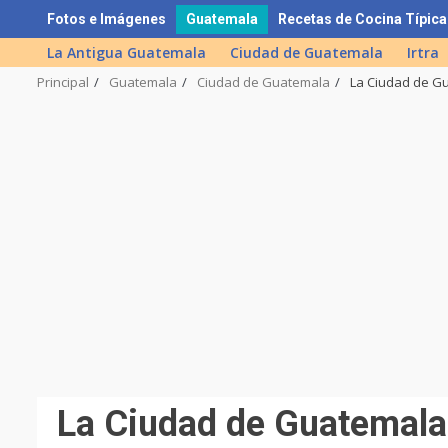
Skip
Fotos e Imágenes
Guatemala
Recetas de Cocina Típica
to
La Antigua Guatemala
Ciudad de Guatemala
Irtra
content
Principal
Guatemala
Ciudad de Guatemala
La Ciudad de G
La Ciudad de Guatemala