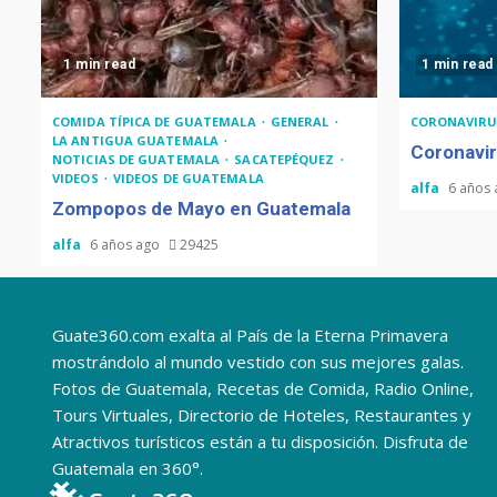
1 min read
1 min read
COMIDA TÍPICA DE GUATEMALA
GENERAL
CORONAVIRU
LA ANTIGUA GUATEMALA
Coronavir
NOTICIAS DE GUATEMALA
SACATEPÉQUEZ
VIDEOS
VIDEOS DE GUATEMALA
alfa
6 años
Zompopos de Mayo en Guatemala
alfa
6 años ago
29425
Guate360.com exalta al País de la Eterna Primavera
mostrándolo al mundo vestido con sus mejores galas.
Fotos de Guatemala, Recetas de Comida, Radio Online,
Tours Virtuales, Directorio de Hoteles, Restaurantes y
Atractivos turísticos están a tu disposición. Disfruta de
Guatemala en 360°.