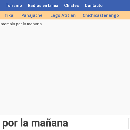
Turismo
Radios en Línea
Chistes
Contacto
Tikal
Panajachel
Lago Atitlán
Chichicastenango
uatemala por la mañana
 por la mañana