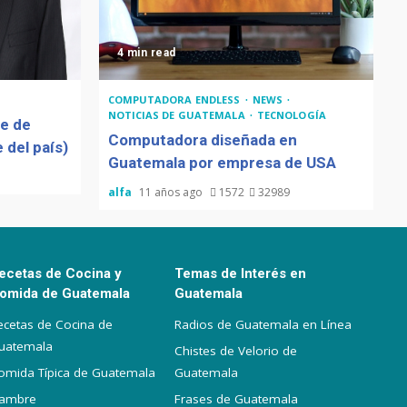
4 min read
COMPUTADORA ENDLESS
NEWS
NOTICIAS DE GUATEMALA
TECNOLOGÍA
de de
Computadora diseñada en
 del país)
Guatemala por empresa de USA
alfa
11 años ago
1572
32989
ecetas de Cocina y
Temas de Interés en
omida de Guatemala
Guatemala
ecetas de Cocina de
Radios de Guatemala en Línea
uatemala
Chistes de Velorio de
omida Típica de Guatemala
Guatemala
iambre
Frases de Guatemala