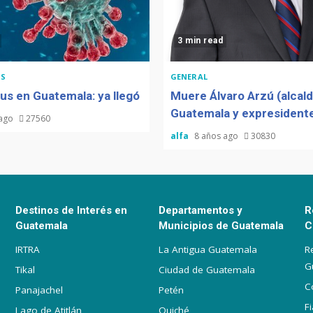
3 min read
S
GENERAL
us en Guatemala: ya llegó
Muere Álvaro Arzú (alcal
Guatemala y expresidente
 ago
27560
alfa
8 años ago
30830
Destinos de Interés en
Departamentos y
R
Guatemala
Municipios de Guatemala
C
IRTRA
La Antigua Guatemala
R
G
Tikal
Ciudad de Guatemala
C
Panajachel
Petén
F
Lago de Atitlán
Quiché