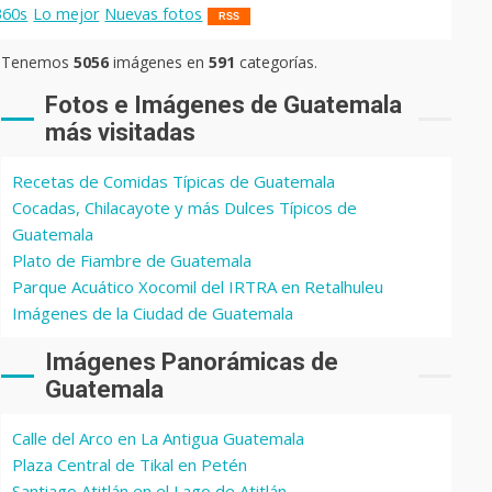
360s
Lo mejor
Nuevas fotos
RSS
Tenemos
5056
imágenes en
591
categorías.
Fotos e Imágenes de Guatemala
más visitadas
Recetas de Comidas Típicas de Guatemala
Cocadas, Chilacayote y más Dulces Típicos de
Guatemala
Plato de Fiambre de Guatemala
Parque Acuático Xocomil del IRTRA en Retalhuleu
Imágenes de la Ciudad de Guatemala
Imágenes Panorámicas de
Guatemala
Calle del Arco en La Antigua Guatemala
Plaza Central de Tikal en Petén
Santiago Atitlán en el Lago de Atitlán