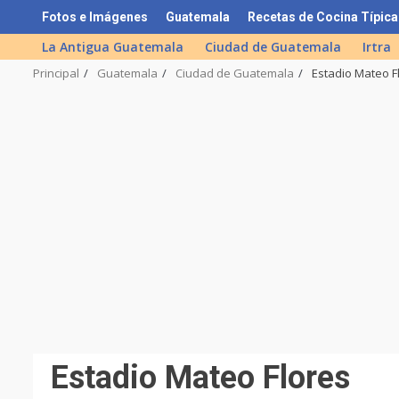
Skip
Fotos e Imágenes
Guatemala
Recetas de Cocina Típica
to
La Antigua Guatemala
Ciudad de Guatemala
Irtra
content
Principal
Guatemala
Ciudad de Guatemala
Estadio Mateo F
Estadio Mateo Flores