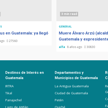
3 min read
S
GENERAL
us en Guatemala: ya llegó
Muere Álvaro Arzú (alcal
Guatemala y expresidente
 ago
27560
alfa
8 años ago
30830
Destinos de Interés en
Departamentos y
R
Guatemala
Municipios de Guatemala
C
IRTRA
La Antigua Guatemala
R
G
Tikal
Ciudad de Guatemala
C
Panajachel
Petén
F
Lago de Atitlán
Quiché