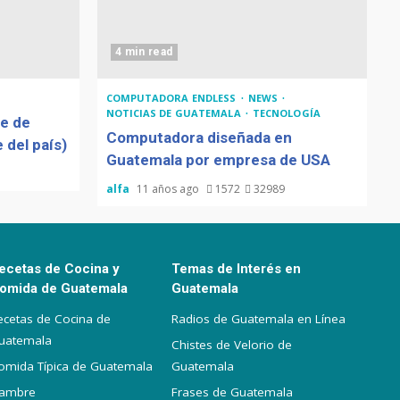
4 min read
COMPUTADORA ENDLESS
NEWS
NOTICIAS DE GUATEMALA
TECNOLOGÍA
de de
Computadora diseñada en
 del país)
Guatemala por empresa de USA
alfa
11 años ago
1572
32989
ecetas de Cocina y
Temas de Interés en
omida de Guatemala
Guatemala
ecetas de Cocina de
Radios de Guatemala en Línea
uatemala
Chistes de Velorio de
omida Típica de Guatemala
Guatemala
iambre
Frases de Guatemala