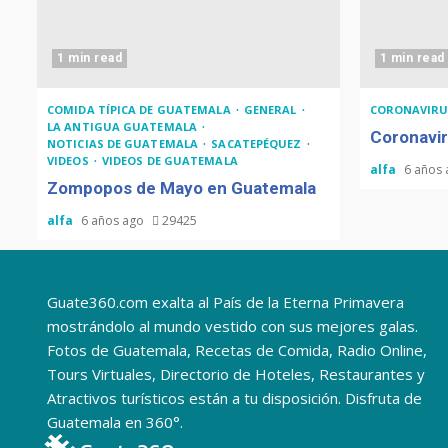
1 min read
1 min read
COMIDA TÍPICA DE GUATEMALA
GENERAL
CORONAVIRU
LA ANTIGUA GUATEMALA
Coronavir
NOTICIAS DE GUATEMALA
SACATEPÉQUEZ
VIDEOS
VIDEOS DE GUATEMALA
alfa
6 años
Zompopos de Mayo en Guatemala
alfa
6 años ago
29425
Guate360.com exalta al País de la Eterna Primavera
mostrándolo al mundo vestido con sus mejores galas.
Fotos de Guatemala, Recetas de Comida, Radio Online,
Tours Virtuales, Directorio de Hoteles, Restaurantes y
Atractivos turísticos están a tu disposición. Disfruta de
Guatemala en 360°.