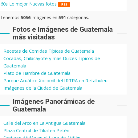
360s
Lo mejor
Nuevas fotos
RSS
Tenemos
5056
imágenes en
591
categorías.
Fotos e Imágenes de Guatemala
más visitadas
Recetas de Comidas Típicas de Guatemala
Cocadas, Chilacayote y más Dulces Típicos de
Guatemala
Plato de Fiambre de Guatemala
Parque Acuático Xocomil del IRTRA en Retalhuleu
Imágenes de la Ciudad de Guatemala
Imágenes Panorámicas de
Guatemala
Calle del Arco en La Antigua Guatemala
Plaza Central de Tikal en Petén
Santiago Atitlán en el Lago de Atitlán