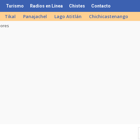
Turismo
Radios en Línea
Chistes
Contacto
Tikal
Panajachel
Lago Atitlán
Chichicastenango
lores