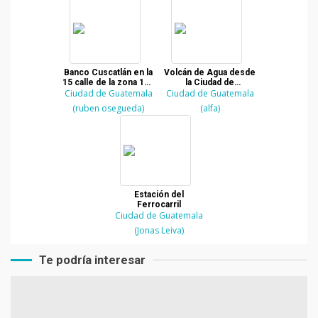
Banco Cuscatlán en la
Volcán de Agua desde
15 calle de la zona 10 -
la Ciudad de
Ciudad de Guatemala
Ciudad de Guatemala
Ciudad de Guatemala
Guatemala
(ruben osegueda)
(alfa)
Estación del
Ferrocarril
Ciudad de Guatemala
(Jonas Leiva)
Te podría interesar