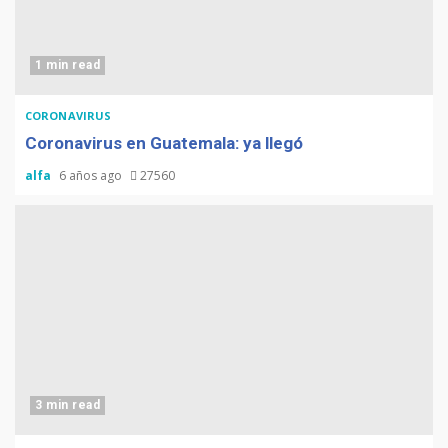
1 min read
CORONAVIRUS
Coronavirus en Guatemala: ya llegó
alfa
6 años ago
27560
3 min read