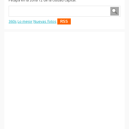
Petapa en la zona 12 de la ciudad capital.
360s
Lo mejor
Nuevas fotos
RSS