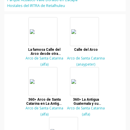
Hostales del IRTRA de Retalhuleu
La famosa Calle del
Calle del Arco
Arco desde otra
Arco de Santa Catarina
perspectiva
Arco de Santa Catarina
(alfa)
(anaypeter)
360> Arco de Santa
360> La Antigua
Catarina en La Antigua
Guatemala y su
Arco de Santa Catarina
Guatemala
Arco de Santa Catarina
famoso Arco de Santa
Catarina
(alfa)
(alfa)