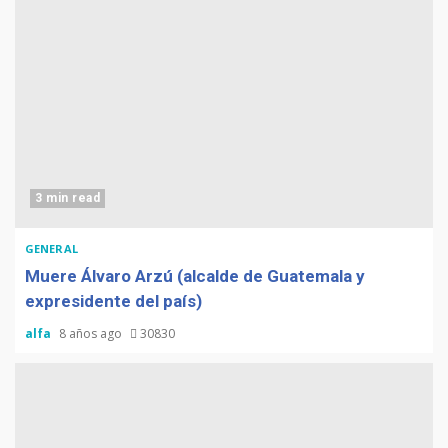
3 min read
GENERAL
Muere Álvaro Arzú (alcalde de Guatemala y
expresidente del país)
alfa
8 años ago
30830