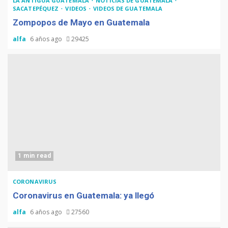
LA ANTIGUA GUATEMALA
NOTICIAS DE GUATEMALA
SACATEPÉQUEZ
VIDEOS
VIDEOS DE GUATEMALA
Zompopos de Mayo en Guatemala
alfa
6 años ago
29425
1 min read
CORONAVIRUS
Coronavirus en Guatemala: ya llegó
alfa
6 años ago
27560