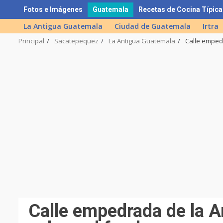
Skip
Fotos e Imágenes
Guatemala
Recetas de Cocina Típica
to
La Antigua Guatemala
Ciudad de Guatemala
Irtra
content
Principal
Sacatepequez
La Antigua Guatemala
Calle emped
Calle empedrada de la A