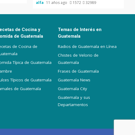
alfa
11 años ago
1572
32989
ecetas de Cocina y
Temas de Interés en
omida de Guatemala
Guatemala
ecetas de Cocina de
Radios de Guatemala en Línea
uatemala
Chistes de Velorio de
omida Típica de Guatemala
Guatemala
iambre
Frases de Guatemala
ulces Típicos de Guatemala
Guatemala News
amales de Guatemala
Guatemala City
Guatemala y sus
Departamentos