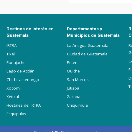
Destinos de Interés en
Departamentos y
R
Guatemala
Municipios de Guatemala
C
IRTRA
La Antigua Guatemala
R
G
Tikal
Ciudad de Guatemala
C
Panajachel
Petén
F
Lago de Atitlán
Quiché
D
Chichicastenango
San Marcos
T
Xocomil
Jutiapa
Xetulul
Zacapa
Hostales del IRTRA
Chiquimula
Esquipulas