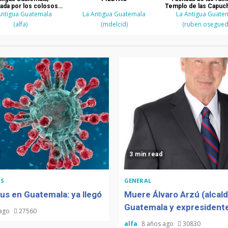
ada por los colosos y
Templo de las Capuc
anto Hermano Pedro
Antigua Guatemala
La Antigua Guatemala
La Antigua Guate
La Antigua Guate
(alfa)
(mdelcid)
(ruben osegued
3 min read
S
GENERAL
us en Guatemala: ya llegó
Muere Álvaro Arzú (alcal
Guatemala y expresidente
 ago
27560
alfa
8 años ago
30830