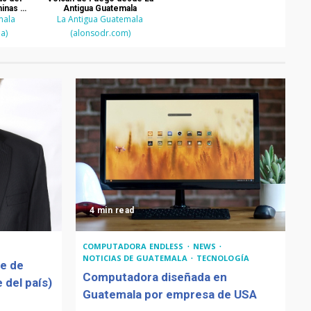
hinas en
Antigua Guatemala
mala
mala
La Antigua Guatemala
a)
(alonsodr.com)
4 min read
COMPUTADORA ENDLESS
NEWS
NOTICIAS DE GUATEMALA
TECNOLOGÍA
de de
Computadora diseñada en
 del país)
Guatemala por empresa de USA