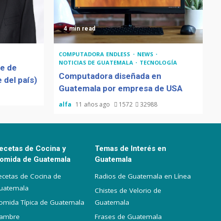
4 min read
COMPUTADORA ENDLESS
NEWS
NOTICIAS DE GUATEMALA
TECNOLOGÍA
de de
Computadora diseñada en
 del país)
Guatemala por empresa de USA
alfa
11 años ago
1572
32988
ecetas de Cocina y
Temas de Interés en
omida de Guatemala
Guatemala
ecetas de Cocina de
Radios de Guatemala en Línea
uatemala
Chistes de Velorio de
omida Típica de Guatemala
Guatemala
iambre
Frases de Guatemala