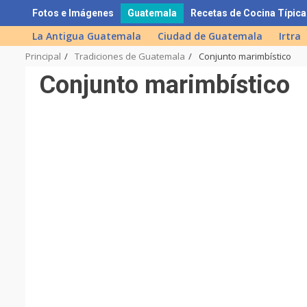
Skip
Fotos e Imágenes
Guatemala
Recetas de Cocina Típica
to
La Antigua Guatemala
Ciudad de Guatemala
Irtra
content
Principal
Tradiciones de Guatemala
Conjunto marimbístico
Conjunto marimbístico