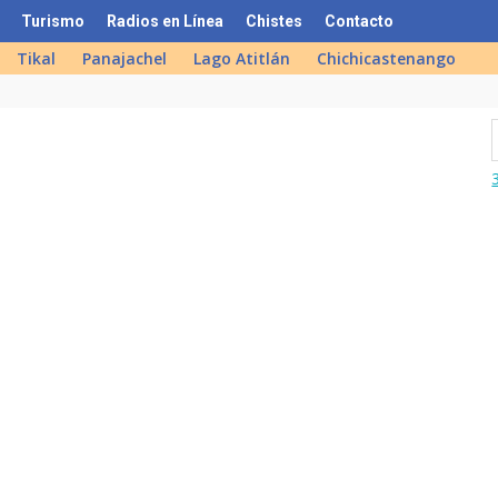
Turismo
Radios en Línea
Chistes
Contacto
Tikal
Panajachel
Lago Atitlán
Chichicastenango