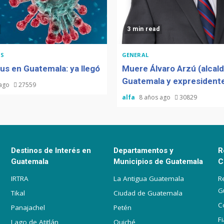
3 min read
S
GENERAL
us en Guatemala: ya llegó
Muere Álvaro Arzú (alcal
Guatemala y expresidente
 ago
27559
alfa
8 años ago
30829
Destinos de Interés en
Departamentos y
R
Guatemala
Municipios de Guatemala
C
IRTRA
La Antigua Guatemala
R
G
Tikal
Ciudad de Guatemala
C
Panajachel
Petén
F
Lago de Atitlán
Quiché