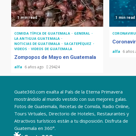
1 min read
1 min read
COMIDA TÍPICA DE GUATEMALA
GENERAL
CORONAVIRU
LA ANTIGUA GUATEMALA
Coronavir
NOTICIAS DE GUATEMALA
SACATEPÉQUEZ
VIDEOS
VIDEOS DE GUATEMALA
alfa
6 años
Zompopos de Mayo en Guatemala
alfa
6 años ago
29424
Guate360.com exalta al País de la Eterna Primavera
mostrándolo al mundo vestido con sus mejores galas.
Fotos de Guatemala, Recetas de Comida, Radio Online,
Tours Virtuales, Directorio de Hoteles, Restaurantes y
Atractivos turísticos están a tu disposición. Disfruta de
Guatemala en 360°.