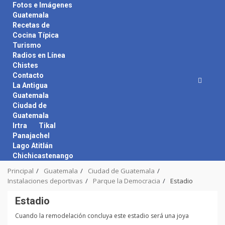
Skip
Fotos e Imágenes
to
Guatemala
content
Recetas de
Cocina Típica
Turismo
Radios en Línea
Chistes
Contacto
La Antigua
Guatemala
Ciudad de
Guatemala
Irtra
Tikal
Panajachel
Lago Atitlán
Chichicastenango
Principal
Guatemala
Ciudad de Guatemala
Instalaciones deportivas
Parque la Democracia
Estadio
Estadio
Cuando la remodelación concluya este estadio será una joya