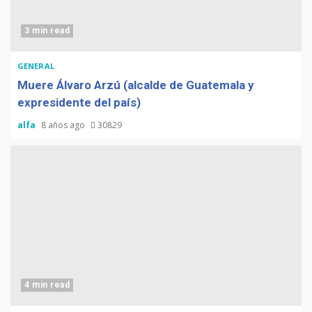
3 min read
GENERAL
Muere Álvaro Arzú (alcalde de Guatemala y
expresidente del país)
alfa
8 años ago
30829
4 min read