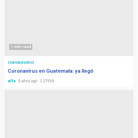
1 min read
CORONAVIRUS
Coronavirus en Guatemala: ya llegó
alfa
6 años ago
27559