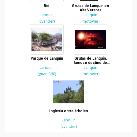
Rió
Grutas de Lanquín en
Alta Verapaz
Lanquín
Lanquín
(cvander)
(mdtower)
Parque de Lanquín
Grutas de Lanquín,
famoso destino de
Lanquín
Alta Verapaz
Lanquín
(guate360)
(mdtower)
Inglesia entre árboles
Lanquín
(cvander)