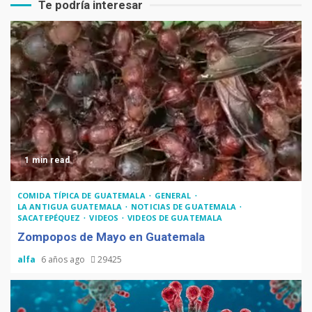
Te podría interesar
1 min read
COMIDA TÍPICA DE GUATEMALA
GENERAL
LA ANTIGUA GUATEMALA
NOTICIAS DE GUATEMALA
SACATEPÉQUEZ
VIDEOS
VIDEOS DE GUATEMALA
Zompopos de Mayo en Guatemala
alfa
6 años ago
29425