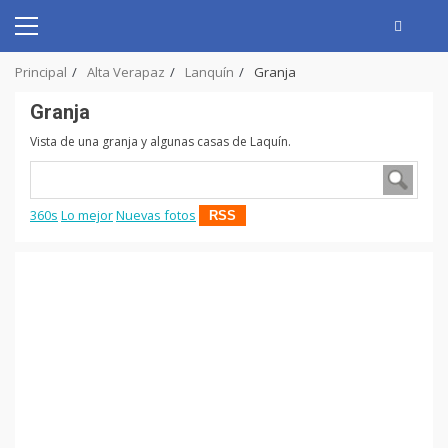
Skip
to
Primary
content
Menu
Principal
Alta Verapaz
Lanquín
Granja
Granja
Vista de una granja y algunas casas de Laquín.
360s
Lo mejor
Nuevas fotos
RSS