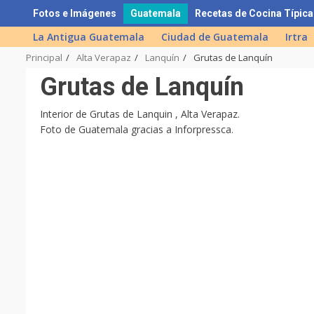
Skip
Fotos e Imágenes
Guatemala
Recetas de Cocina Típica
to
La Antigua Guatemala
Ciudad de Guatemala
Irtra
content
Principal
Alta Verapaz
Lanquín
Grutas de Lanquín
Grutas de Lanquín
Interior de Grutas de Lanquin , Alta Verapaz.
Foto de Guatemala gracias a Inforpressca.