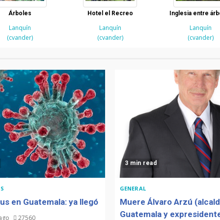
Árboles
Hotel el Recreo
Inglesia entre ár
Lanquín
Lanquín
Lanquín
(cvander)
(cvander)
(cvander)
3 min read
S
GENERAL
us en Guatemala: ya llegó
Muere Álvaro Arzú (alcal
Guatemala y expresidente
 ago
27560