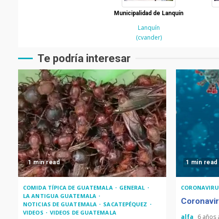
Municipalidad de Lanquín
Lanquín
(cvander)
Te podría interesar
1 min read
1 min read
COMIDA TÍPICA DE GUATEMALA
GENERAL
CORONAVIRU
LA ANTIGUA GUATEMALA
Coronavir
NOTICIAS DE GUATEMALA
SACATEPÉQUEZ
VIDEOS
VIDEOS DE GUATEMALA
alfa
6 años