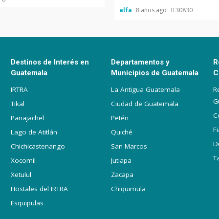
alfa
8 años ago
30830
Destinos de Interés en
Departamentos y
R
Guatemala
Municipios de Guatemala
C
IRTRA
La Antigua Guatemala
R
G
Tikal
Ciudad de Guatemala
C
Panajachel
Petén
F
Lago de Atitlán
Quiché
D
Chichicastenango
San Marcos
T
Xocomil
Jutiapa
Xetulul
Zacapa
Hostales del IRTRA
Chiquimula
Esquipulas