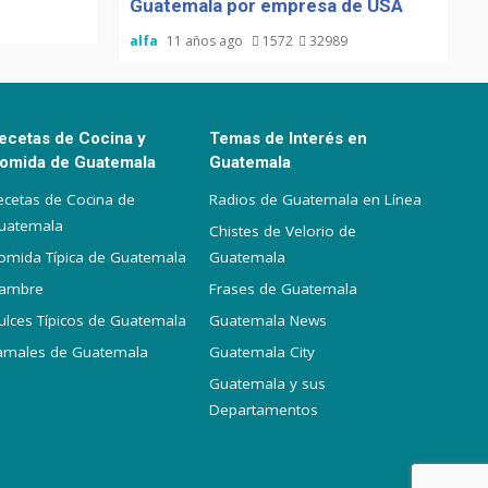
Guatemala por empresa de USA
alfa
11 años ago
1572
32989
ecetas de Cocina y
Temas de Interés en
omida de Guatemala
Guatemala
ecetas de Cocina de
Radios de Guatemala en Línea
uatemala
Chistes de Velorio de
omida Típica de Guatemala
Guatemala
iambre
Frases de Guatemala
ulces Típicos de Guatemala
Guatemala News
amales de Guatemala
Guatemala City
Guatemala y sus
Departamentos