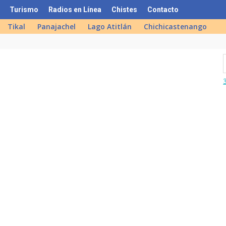
Turismo
Radios en Línea
Chistes
Contacto
Tikal
Panajachel
Lago Atitlán
Chichicastenango