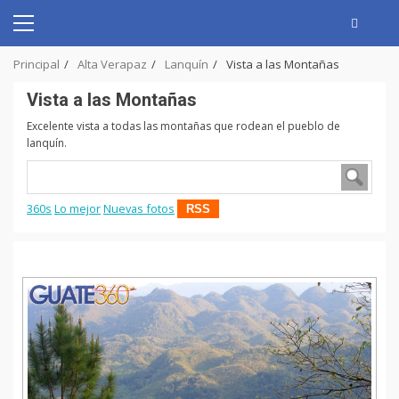
Skip
to
Primary
content
Menu
Principal
Alta Verapaz
Lanquín
Vista a las Montañas
Vista a las Montañas
Excelente vista a todas las montañas que rodean el pueblo de
lanquín.
360s
Lo mejor
Nuevas fotos
RSS