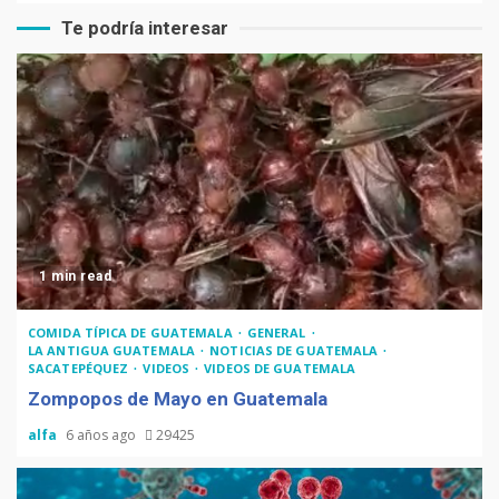
Te podría interesar
1 min read
COMIDA TÍPICA DE GUATEMALA
GENERAL
LA ANTIGUA GUATEMALA
NOTICIAS DE GUATEMALA
SACATEPÉQUEZ
VIDEOS
VIDEOS DE GUATEMALA
Zompopos de Mayo en Guatemala
alfa
6 años ago
29425