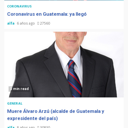
CORONAVIRUS
Coronavirus en Guatemala: ya llegó
alfa
6 años ago
27560
3 min read
GENERAL
Muere Álvaro Arzú (alcalde de Guatemala y
expresidente del país)
alfa
8 años ago
30830