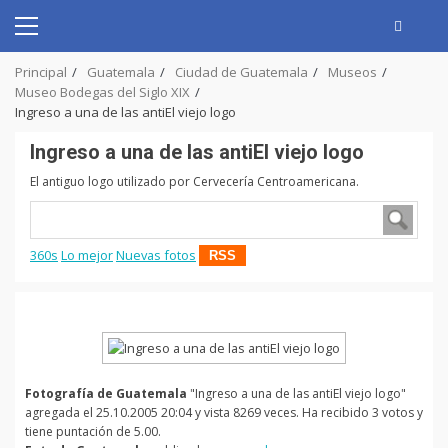
Skip
to
Primary
content
Menu
Principal
Guatemala
Ciudad de Guatemala
Museos
Museo Bodegas del Siglo XIX
Ingreso a una de las antiEl viejo logo
Ingreso a una de las antiEl viejo logo
El antiguo logo utilizado por Cervecería Centroamericana.
360s
Lo mejor
Nuevas fotos
RSS
Fotografía de Guatemala
"Ingreso a una de las antiEl viejo logo"
agregada el 25.10.2005 20:04 y vista 8269 veces. Ha recibido 3 votos y
tiene puntación de 5.00.