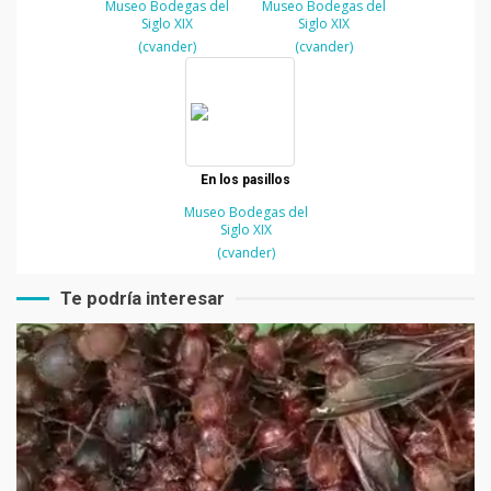
Museo Bodegas del
Museo Bodegas del
Siglo XIX
Siglo XIX
(cvander)
(cvander)
En los pasillos
Museo Bodegas del
Siglo XIX
(cvander)
Te podría interesar