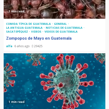
1 min read
COMIDA TÍPICA DE GUATEMALA
GENERAL
LA ANTIGUA GUATEMALA
NOTICIAS DE GUATEMALA
SACATEPÉQUEZ
VIDEOS
VIDEOS DE GUATEMALA
Zompopos de Mayo en Guatemala
alfa
6 años ago
29425
1 min read