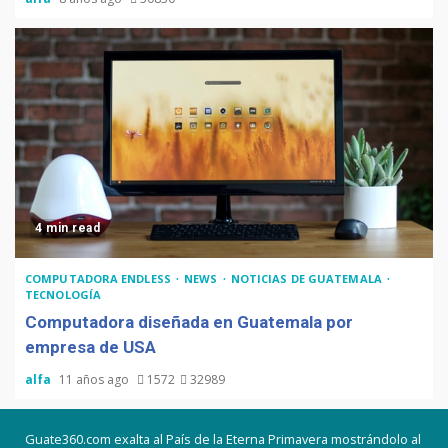
4 min read
COMPUTADORA ENDLESS
NEWS
NOTICIAS DE GUATEMALA
TECNOLOGÍA
Computadora diseñada en Guatemala por
empresa de USA
alfa
11 años ago
1572
32989
Guate360.com exalta al País de la Eterna Primavera mostrándolo al