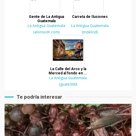
Gente de La Antigua
Carreta de Ilusiones
Guatemala
La Antigua Guatemala
La Antigua Guatemala
(alonsodr.com)
(mdelcid)
La Calle del Arco y la
Merced al fondo en La
La Antigua Guatemala
Antigua Guatemala
(guate360)
Te podría interesar