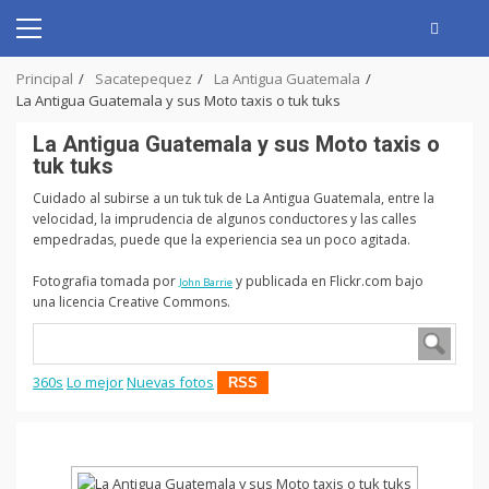
Skip
to
Primary
content
Menu
Principal
Sacatepequez
La Antigua Guatemala
La Antigua Guatemala y sus Moto taxis o tuk tuks
La Antigua Guatemala y sus Moto taxis o
tuk tuks
Cuidado al subirse a un tuk tuk de La Antigua Guatemala, entre la
velocidad, la imprudencia de algunos conductores y las calles
empedradas, puede que la experiencia sea un poco agitada.
Fotografia tomada por
y publicada en Flickr.com bajo
John Barrie
una licencia Creative Commons.
360s
Lo mejor
Nuevas fotos
RSS