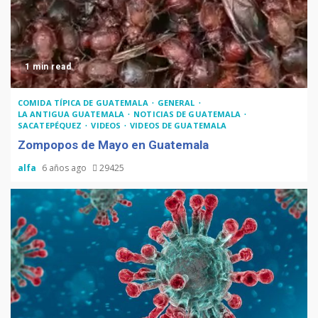
1 min read
COMIDA TÍPICA DE GUATEMALA
GENERAL
LA ANTIGUA GUATEMALA
NOTICIAS DE GUATEMALA
SACATEPÉQUEZ
VIDEOS
VIDEOS DE GUATEMALA
Zompopos de Mayo en Guatemala
alfa
6 años ago
29425