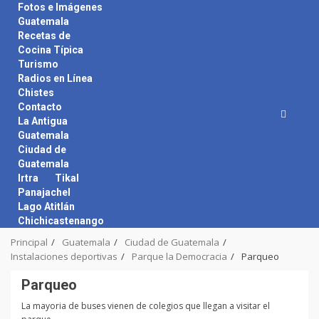
Skip
Fotos e Imágenes
to
Guatemala
content
Recetas de
Cocina Típica
Turismo
Radios en Línea
Chistes
Contacto
La Antigua
Guatemala
Ciudad de
Guatemala
Irtra
Tikal
Panajachel
Lago Atitlán
Chichicastenango
Principal
Guatemala
Ciudad de Guatemala
Instalaciones deportivas
Parque la Democracia
Parqueo
Parqueo
La mayoria de buses vienen de colegios que llegan a visitar el