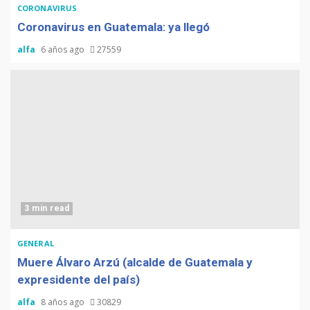
CORONAVIRUS
Coronavirus en Guatemala: ya llegó
alfa
6 años ago
27559
3 min read
GENERAL
Muere Álvaro Arzú (alcalde de Guatemala y
expresidente del país)
alfa
8 años ago
30829