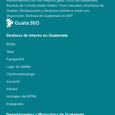
mundo vestido con sus mejores galas. Fotos de Guatemala,
Recetas de Comida, Radio Online, Tours Virtuales, Directorio de
Hoteles, Restaurantes y Atractivos turísticos están a tu
disposición. Disfruta de Guatemala en 360°.
Destinos de Interés en Guatemala
IRTRA
Tikal
Panajachel
Lago de Atitlán
Chichicastenango
Xocomil
Xetulul
Hostales del IRTRA
Esquipulas
Departamentos y Municipios de Guatemala