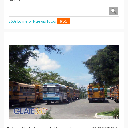
parque
360s
Lo mejor
Nuevas fotos
RSS