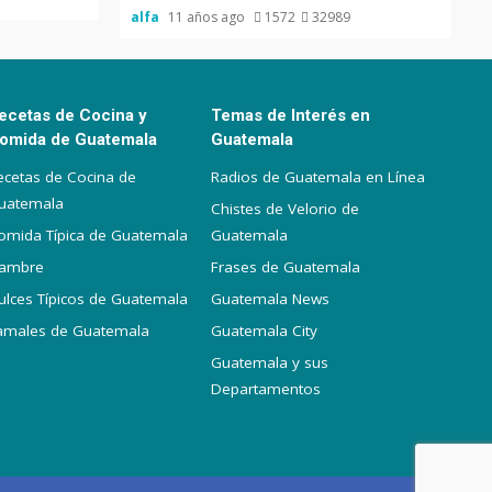
alfa
11 años ago
1572
32989
ecetas de Cocina y
Temas de Interés en
omida de Guatemala
Guatemala
ecetas de Cocina de
Radios de Guatemala en Línea
uatemala
Chistes de Velorio de
omida Típica de Guatemala
Guatemala
iambre
Frases de Guatemala
ulces Típicos de Guatemala
Guatemala News
amales de Guatemala
Guatemala City
Guatemala y sus
Departamentos