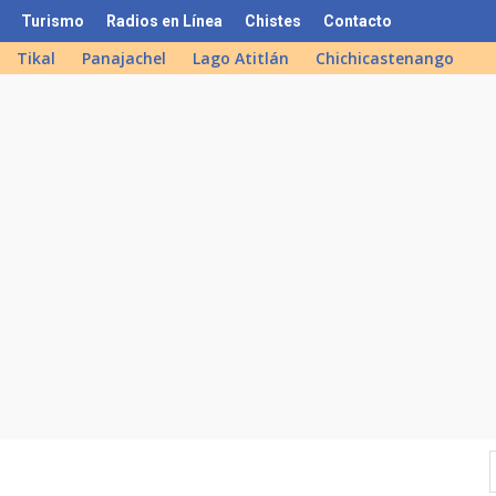
Turismo
Radios en Línea
Chistes
Contacto
Tikal
Panajachel
Lago Atitlán
Chichicastenango