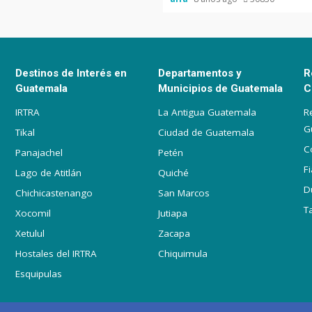
Destinos de Interés en
Departamentos y
R
Guatemala
Municipios de Guatemala
C
IRTRA
La Antigua Guatemala
R
G
Tikal
Ciudad de Guatemala
C
Panajachel
Petén
F
Lago de Atitlán
Quiché
D
Chichicastenango
San Marcos
T
Xocomil
Jutiapa
Xetulul
Zacapa
Hostales del IRTRA
Chiquimula
Esquipulas