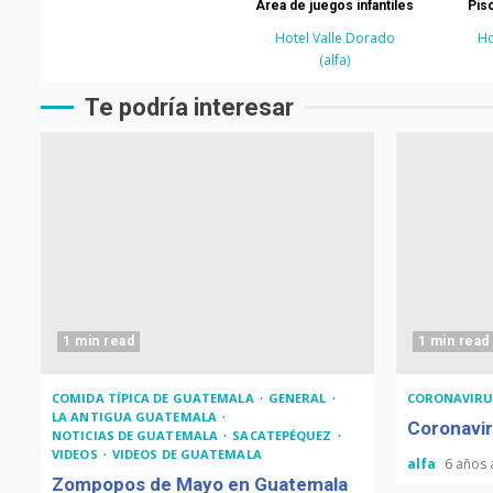
Área de juegos infantiles
Pisc
Hotel Valle Dorado
Ho
(alfa)
Te podría interesar
1 min read
1 min read
COMIDA TÍPICA DE GUATEMALA
GENERAL
CORONAVIRU
LA ANTIGUA GUATEMALA
Coronavir
NOTICIAS DE GUATEMALA
SACATEPÉQUEZ
VIDEOS
VIDEOS DE GUATEMALA
alfa
6 años
Zompopos de Mayo en Guatemala