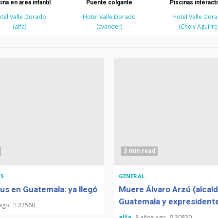
ina en área infantil
Puente colgante
Piscinas interact
tel Valle Dorado
Hotel Valle Dorado
Hotel Valle Dor
(alfa)
(cvander)
(Chely Aguirre
3 min read
S
GENERAL
us en Guatemala: ya llegó
Muere Álvaro Arzú (alcal
Guatemala y expresidente
 ago
27560
alfa
8 años ago
30830