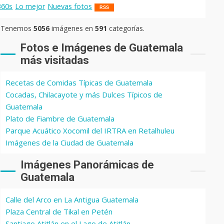
360s
Lo mejor
Nuevas fotos
RSS
Tenemos
5056
imágenes en
591
categorías.
Fotos e Imágenes de Guatemala
más visitadas
Recetas de Comidas Típicas de Guatemala
Cocadas, Chilacayote y más Dulces Típicos de
Guatemala
Plato de Fiambre de Guatemala
Parque Acuático Xocomil del IRTRA en Retalhuleu
Imágenes de la Ciudad de Guatemala
Imágenes Panorámicas de
Guatemala
Calle del Arco en La Antigua Guatemala
Plaza Central de Tikal en Petén
Santiago Atitlán en el Lago de Atitlán