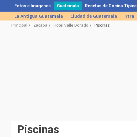
Skip
Fotos e Imágenes
Guatemala
Recetas de Cocina Típica
to
La Antigua Guatemala
Ciudad de Guatemala
Irtra
content
Principal
Zacapa
Hotel Valle Dorado
Piscinas
Piscinas