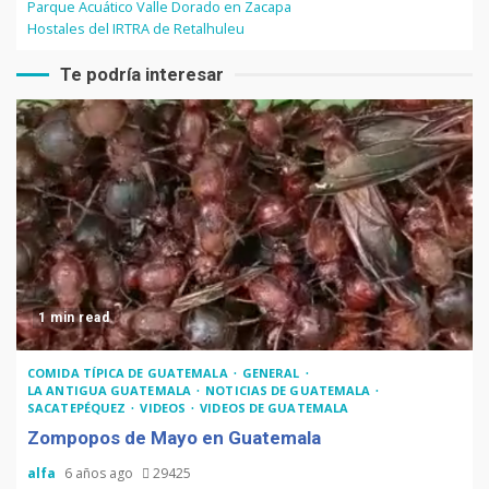
Parque Acuático Valle Dorado en Zacapa
Hostales del IRTRA de Retalhuleu
Te podría interesar
1 min read
COMIDA TÍPICA DE GUATEMALA
GENERAL
LA ANTIGUA GUATEMALA
NOTICIAS DE GUATEMALA
SACATEPÉQUEZ
VIDEOS
VIDEOS DE GUATEMALA
Zompopos de Mayo en Guatemala
alfa
6 años ago
29425