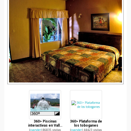
360> Piscinas
360> Plataforma de
interactivas en Valle
los toboganes
Dorado, Zacapa
(
cvander
) 86835 visitas
(
cvander
) 44423 visitas