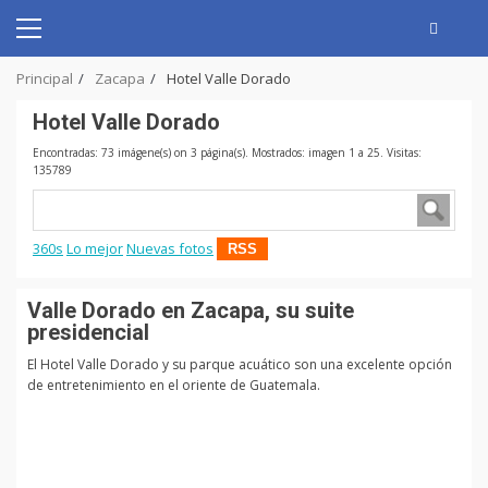
Skip
to
Primary
content
Menu
Principal
Zacapa
Hotel Valle Dorado
Hotel Valle Dorado
Encontradas: 73 imágene(s) on 3 página(s). Mostrados: imagen 1 a 25. Visitas:
135789
360s
Lo mejor
Nuevas fotos
RSS
Valle Dorado en Zacapa, su suite
presidencial
El Hotel Valle Dorado y su parque acuático son una excelente opción
de entretenimiento en el oriente de Guatemala.