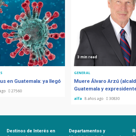
3 min read
S
GENERAL
us en Guatemala: ya llegó
Muere Álvaro Arzú (alcal
Guatemala y expresidente
 ago
27560
alfa
8 años ago
30830
Destinos de Interés en
Departamentos y
R