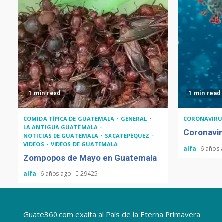
1 min read
1 min read
COMIDA TÍPICA DE GUATEMALA
GENERAL
CORONAVIRU
LA ANTIGUA GUATEMALA
Coronavir
NOTICIAS DE GUATEMALA
SACATEPÉQUEZ
VIDEOS
VIDEOS DE GUATEMALA
alfa
6 años
Zompopos de Mayo en Guatemala
alfa
6 años ago
29425
Guate360.com exalta al País de la Eterna Primavera