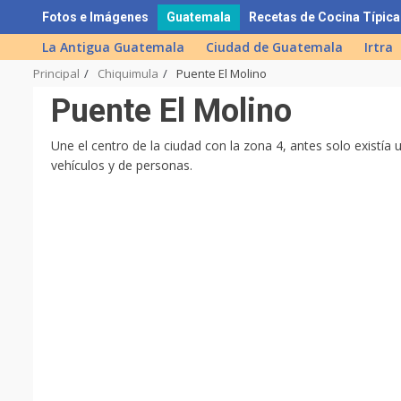
Skip
Fotos e Imágenes
Guatemala
Recetas de Cocina Típica
to
La Antigua Guatemala
Ciudad de Guatemala
Irtra
content
Principal
Chiquimula
Puente El Molino
Puente El Molino
Une el centro de la ciudad con la zona 4, antes solo existía u
vehículos y de personas.