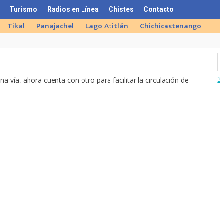
Turismo
Radios en Línea
Chistes
Contacto
Tikal
Panajachel
Lago Atitlán
Chichicastenango
na vía, ahora cuenta con otro para facilitar la circulación de