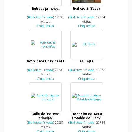
Entrada principal
Edificio El Saber
(
Biblioteca Privada
) 18596
(
Biblioteca Privada
) 17334
visitas
visitas
Chiquimula
Chiquimula
Actividades navideñas
EL Tajas
(
Biblioteca Privada
) 25409
(
Biblioteca Privada
) 19277
visitas
visitas
Chiquimula
Chiquimula
Calle de ingreso
Deposito de Agua
principal
Potable del Banvi
(
Biblioteca Privada
) 20237
(
Biblioteca Privada
) 29714
visitas
visitas
Chiquimula
Chiquimula