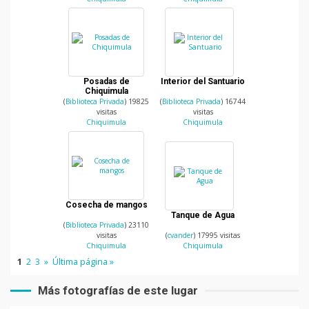
Posadas de
Interior del Santuario
Chiquimula
(
Biblioteca Privada
) 19825
(
Biblioteca Privada
) 16744
visitas
visitas
Chiquimula
Chiquimula
Cosecha de mangos
Tanque de Agua
(
Biblioteca Privada
) 23110
visitas
(
cvander
) 17995 visitas
Chiquimula
Chiquimula
1
2
3
»
Última página »
Más fotografías de este lugar