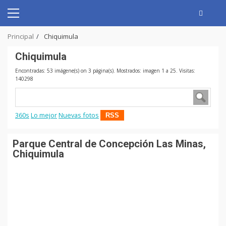
Skip
to
Primary
content
Menu
Principal
Chiquimula
Chiquimula
Encontradas: 53 imágene(s) on 3 página(s). Mostrados: imagen 1 a 25. Visitas:
140298
360s
Lo mejor
Nuevas fotos
RSS
Parque Central de Concepción Las Minas,
Chiquimula