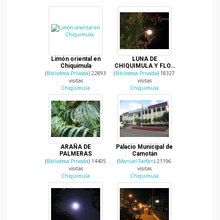
Limón oriental en
LUNA DE
Chiquimula
CHIQUIMULA Y FLOR
DE MANGO
(
Biblioteca Privada
) 22893
(
Biblioteca Privada
) 18327
visitas
visitas
Chiquimula
Chiquimula
ARAÑA DE
Palacio Municipal de
PALMERAS
Camotán
(
Biblioteca Privada
) 14405
(
Manuel Farfán
) 21196
visitas
visitas
Chiquimula
Chiquimula