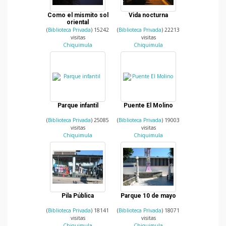
Como el mismito sol
Vida nocturna
oriental
(
Biblioteca Privada
) 15242
(
Biblioteca Privada
) 22213
visitas
visitas
Chiquimula
Chiquimula
Parque infantil
Puente El Molino
(
Biblioteca Privada
) 25085
(
Biblioteca Privada
) 19003
visitas
visitas
Chiquimula
Chiquimula
Pila Pública
Parque 10 de mayo
(
Biblioteca Privada
) 18141
(
Biblioteca Privada
) 18071
visitas
visitas
Chiquimula
Chiquimula