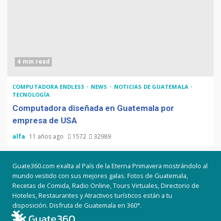
4 min read
COMPUTADORA ENDLESS
NEWS
NOTICIAS DE GUATEMALA
TECNOLOGÍA
Computadora diseñada en Guatemala por
empresa de USA
alfa
11 años ago
1572
32989
Guate360.com exalta al País de la Eterna Primavera mostrándolo al
mundo vestido con sus mejores galas. Fotos de Guatemala,
Recetas de Comida, Radio Online, Tours Virtuales, Directorio de
Hoteles, Restaurantes y Atractivos turísticos están a tu
disposición. Disfruta de Guatemala en 360°.