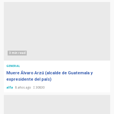
3 min read
GENERAL
Muere Álvaro Arzú (alcalde de Guatemala y
expresidente del país)
alfa
8 años ago
30830