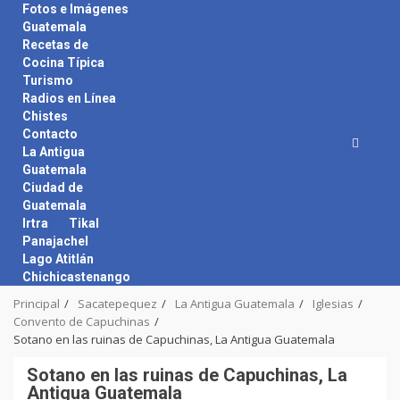
Skip
Fotos e Imágenes
to
Guatemala
content
Recetas de
Cocina Típica
Turismo
Radios en Línea
Chistes
Contacto
La Antigua
Guatemala
Ciudad de
Guatemala
Irtra
Tikal
Panajachel
Lago Atitlán
Chichicastenango
Principal
Sacatepequez
La Antigua Guatemala
Iglesias
Convento de Capuchinas
Sotano en las ruinas de Capuchinas, La Antigua Guatemala
Sotano en las ruinas de Capuchinas, La
Antigua Guatemala