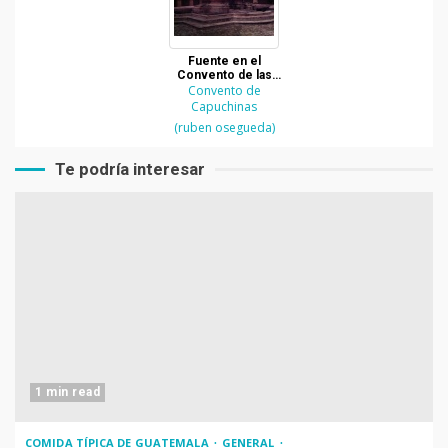
Fuente en el
Convento de las
Capuchinas en La
Convento de
Antigua Guatemala
Capuchinas
(ruben osegueda)
Te podría interesar
1 min read
COMIDA TÍPICA DE GUATEMALA
GENERAL