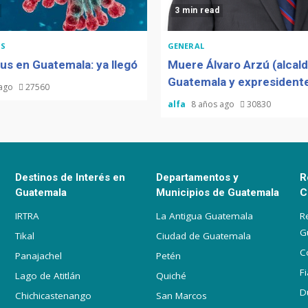
3 min read
S
GENERAL
us en Guatemala: ya llegó
Muere Álvaro Arzú (alcal
Guatemala y expresidente
 ago
27560
alfa
8 años ago
30830
Destinos de Interés en
Departamentos y
R
Guatemala
Municipios de Guatemala
C
IRTRA
La Antigua Guatemala
R
G
Tikal
Ciudad de Guatemala
C
Panajachel
Petén
F
Lago de Atitlán
Quiché
D
Chichicastenango
San Marcos