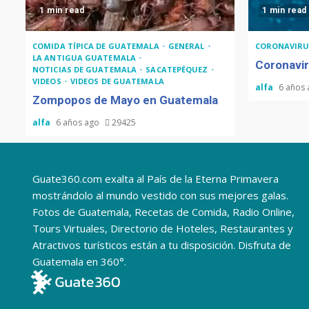
1 min read
1 min read
COMIDA TÍPICA DE GUATEMALA
GENERAL
CORONAVIRU
LA ANTIGUA GUATEMALA
Coronavir
NOTICIAS DE GUATEMALA
SACATEPÉQUEZ
VIDEOS
VIDEOS DE GUATEMALA
alfa
6 años
Zompopos de Mayo en Guatemala
alfa
6 años ago
29425
Guate360.com exalta al País de la Eterna Primavera
mostrándolo al mundo vestido con sus mejores galas.
Fotos de Guatemala, Recetas de Comida, Radio Online,
Tours Virtuales, Directorio de Hoteles, Restaurantes y
Atractivos turísticos están a tu disposición. Disfruta de
Guatemala en 360°.