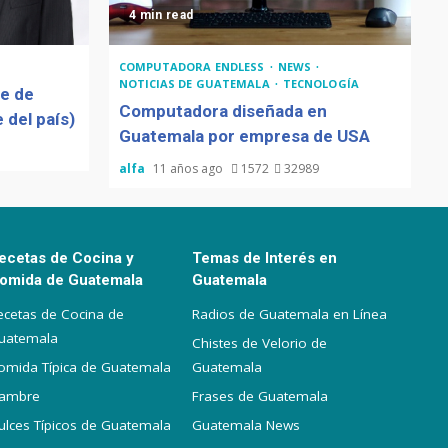
4 min read
COMPUTADORA ENDLESS
NEWS
NOTICIAS DE GUATEMALA
TECNOLOGÍA
de de
Computadora diseñada en
 del país)
Guatemala por empresa de USA
alfa
11 años ago
1572
32989
ecetas de Cocina y
Temas de Interés en
omida de Guatemala
Guatemala
ecetas de Cocina de
Radios de Guatemala en Línea
uatemala
Chistes de Velorio de
omida Típica de Guatemala
Guatemala
iambre
Frases de Guatemala
ulces Típicos de Guatemala
Guatemala News