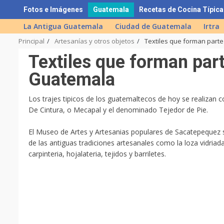
Skip
Fotos e Imágenes
Guatemala
Recetas de Cocina Típica
to
La Antigua Guatemala
Ciudad de Guatemala
Irtra
content
Principal
Artesanías y otros objetos
Textiles que forman parte
Textiles que forman parte
Guatemala
Los trajes tipicos de los guatemaltecos de hoy se realizan 
De Cintura, o Mecapal y el denominado Tejedor de Pie.
El Museo de Artes y Artesanias populares de Sacatepequez
de las antiguas tradiciones artesanales como la loza vidriada
carpinteria, hojalateria, tejidos y barriletes.