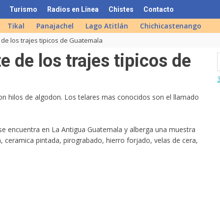
Turismo
Radios en Línea
Chistes
Contacto
Tikal
Panajachel
Lago Atitlán
Chichicastenango
 de los trajes tipicos de Guatemala
 de los trajes tipicos de
con hilos de algodon. Los telares mas conocidos son el llamado
 se encuentra en La Antigua Guatemala y alberga una muestra
, ceramica pintada, pirograbado, hierro forjado, velas de cera,