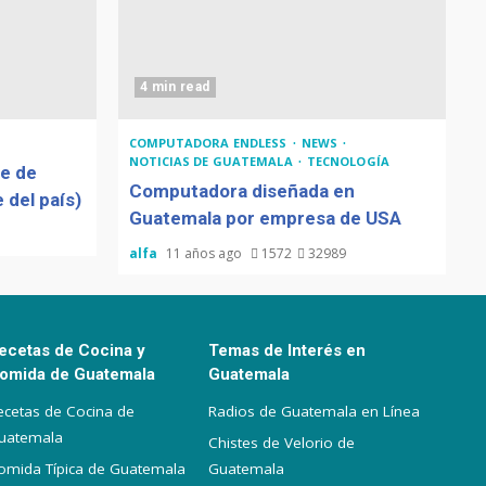
4 min read
COMPUTADORA ENDLESS
NEWS
NOTICIAS DE GUATEMALA
TECNOLOGÍA
de de
Computadora diseñada en
 del país)
Guatemala por empresa de USA
alfa
11 años ago
1572
32989
ecetas de Cocina y
Temas de Interés en
omida de Guatemala
Guatemala
ecetas de Cocina de
Radios de Guatemala en Línea
uatemala
Chistes de Velorio de
omida Típica de Guatemala
Guatemala