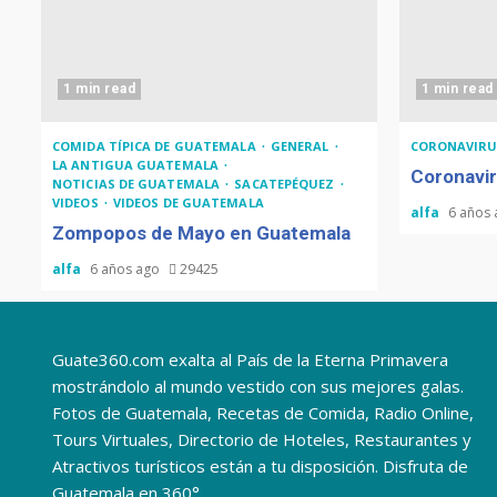
1 min read
1 min read
COMIDA TÍPICA DE GUATEMALA
GENERAL
CORONAVIRU
LA ANTIGUA GUATEMALA
Coronavir
NOTICIAS DE GUATEMALA
SACATEPÉQUEZ
VIDEOS
VIDEOS DE GUATEMALA
alfa
6 años
Zompopos de Mayo en Guatemala
alfa
6 años ago
29425
Guate360.com exalta al País de la Eterna Primavera
mostrándolo al mundo vestido con sus mejores galas.
Fotos de Guatemala, Recetas de Comida, Radio Online,
Tours Virtuales, Directorio de Hoteles, Restaurantes y
Atractivos turísticos están a tu disposición. Disfruta de
Guatemala en 360°.