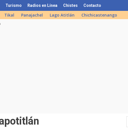
Turismo
Radios en Línea
Chistes
Contacto
Tikal
Panajachel
Lago Atitlán
Chichicastenango
n
apotitlán