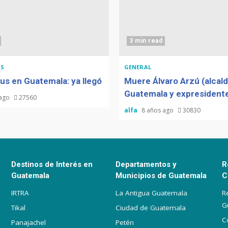
3 min read
S
GENERAL
us en Guatemala: ya llegó
Muere Álvaro Arzú (alcal
Guatemala y expresidente
 ago
27560
alfa
8 años ago
30830
Destinos de Interés en
Departamentos y
R
Guatemala
Municipios de Guatemala
C
IRTRA
La Antigua Guatemala
R
G
Tikal
Ciudad de Guatemala
C
Panajachel
Petén