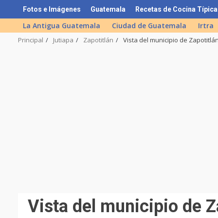
Skip
Fotos e Imágenes
Guatemala
Recetas de Cocina Típica
to
La Antigua Guatemala
Ciudad de Guatemala
Irtra
content
Principal
Jutiapa
Zapotitlán
Vista del municipio de Zapotitlá
Vista del municipio de Z