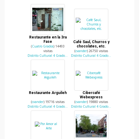
Restaurante en la 3ra
Fase
Café Saul, Churros y
(
Cuatro Grados
) 14493
chocolates, etc.
visitas
(
cvander
) 26750 visitas
Distrito Cultural 4 Grados Norte
Distrito Cultural 4 Grados Norte
Restaurante Arguileh
Cibercafé
Webexpress
(
cvander
) 19716 visitas
(
cvander
) 19880 visitas
Distrito Cultural 4 Grados Norte
Distrito Cultural 4 Grados Norte