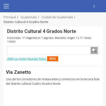
Skip
to
Primary
content
Menu
Principal
Guatemala
Ciudad de Guatemala
Distrito Cultural 4 Grados Norte
Distrito Cultural 4 Grados Norte
Encontradas: 17 imágene(s) on 1 página(s). Mostrados: imagen 1 a 17. Visitas:
110695
360s
Lo mejor
Nuevas fotos
RSS
Via Zanetto
Uno de los corredores de restaurantes y comercios en la tercera fase
del distrito cultural Cuatro Grados Norte