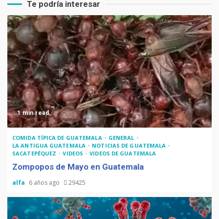
Te podría interesar
1 min read
COMIDA TÍPICA DE GUATEMALA
GENERAL
LA ANTIGUA GUATEMALA
NOTICIAS DE GUATEMALA
SACATEPÉQUEZ
VIDEOS
VIDEOS DE GUATEMALA
Zompopos de Mayo en Guatemala
alfa
6 años ago
29425