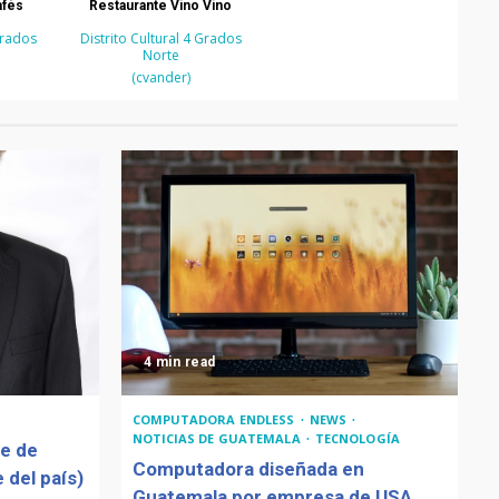
afés
Restaurante Vino Vino
Grados
Distrito Cultural 4 Grados
Norte
(cvander)
4 min read
COMPUTADORA ENDLESS
NEWS
NOTICIAS DE GUATEMALA
TECNOLOGÍA
de de
Computadora diseñada en
 del país)
Guatemala por empresa de USA