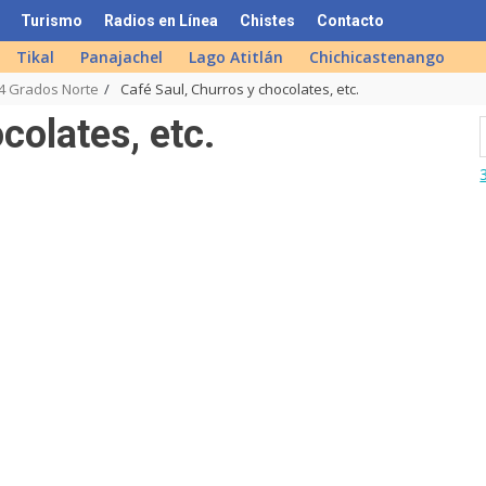
Turismo
Radios en Línea
Chistes
Contacto
Tikal
Panajachel
Lago Atitlán
Chichicastenango
l 4 Grados Norte
Café Saul, Churros y chocolates, etc.
colates, etc.