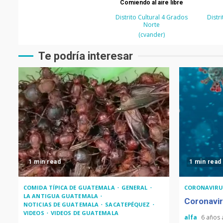
Comiendo al aire libre
Distrito Cultural 4 Grados
Distr
Norte
(cvander)
Te podría interesar
1 min read
1 min read
COMIDA TÍPICA DE GUATEMALA
GENERAL
CORONAVIRU
LA ANTIGUA GUATEMALA
Coronavir
NOTICIAS DE GUATEMALA
SACATEPÉQUEZ
VIDEOS
VIDEOS DE GUATEMALA
alfa
6 años