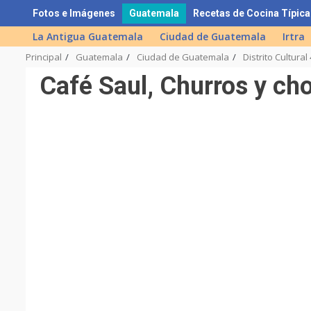
Skip
Fotos e Imágenes
Guatemala
Recetas de Cocina Típica
to
La Antigua Guatemala
Ciudad de Guatemala
Irtra
content
Principal
Guatemala
Ciudad de Guatemala
Distrito Cultura
Café Saul, Churros y cho