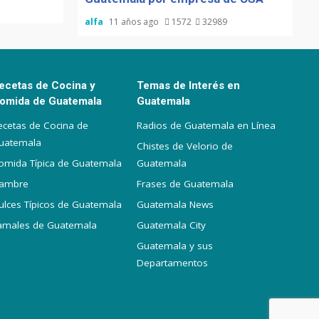
alfa
11 años ago
1572
32989
ecetas de Cocina y
Temas de Interés en
omida de Guatemala
Guatemala
ecetas de Cocina de
Radios de Guatemala en Línea
uatemala
Chistes de Velorio de
omida Típica de Guatemala
Guatemala
iambre
Frases de Guatemala
ulces Típicos de Guatemala
Guatemala News
amales de Guatemala
Guatemala City
Guatemala y sus
Departamentos