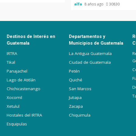
alfa
8 años ago
30830
Destinos de Interés en
Departamentos y
R
Guatemala
Municipios de Guatemala
C
IRTRA
La Antigua Guatemala
R
G
Tikal
Ciudad de Guatemala
C
Panajachel
Petén
F
Lago de Atitlán
Quiché
D
Chichicastenango
San Marcos
T
Xocomil
Jutiapa
Xetulul
Zacapa
Hostales del IRTRA
Chiquimula
Esquipulas