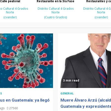
Calle peatonal
Restaurante en la 3ra Fase
Restaurantes y c
ito Cultural 4 Grados
Distrito Cultural 4 Grados
Distrito Cultural 4 
Norte
Norte
Norte
(cvander)
(Cuatro Grados)
(cvander)
3 min read
S
GENERAL
us en Guatemala: ya llegó
Muere Álvaro Arzú (alcal
Guatemala y expresidente
 ago
27560