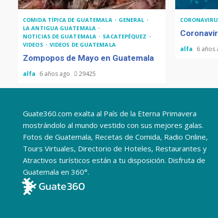
COMIDA TÍPICA DE GUATEMALA
GENERAL
CORONAVIRU
LA ANTIGUA GUATEMALA
Coronavir
NOTICIAS DE GUATEMALA
SACATEPÉQUEZ
VIDEOS
VIDEOS DE GUATEMALA
alfa
6 años
Zompopos de Mayo en Guatemala
alfa
6 años ago
29425
Guate360.com exalta al País de la Eterna Primavera
mostrándolo al mundo vestido con sus mejores galas.
Fotos de Guatemala, Recetas de Comida, Radio Online,
Tours Virtuales, Directorio de Hoteles, Restaurantes y
Atractivos turísticos están a tu disposición. Disfruta de
Guatemala en 360°.