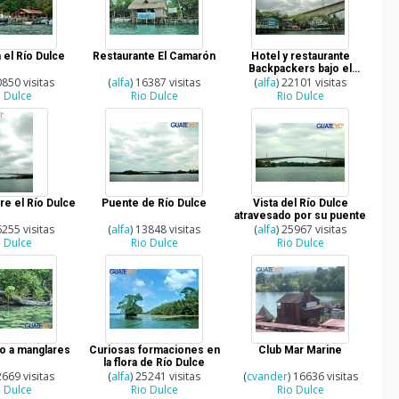
 el Río Dulce
Restaurante El Camarón
Hotel y restaurante
Backpackers bajo el
0850 visitas
(
alfa
) 16387 visitas
puente de Río Dulce
(
alfa
) 22101 visitas
o Dulce
Rio Dulce
Rio Dulce
e el Río Dulce
Puente de Río Dulce
Vista del Río Dulce
atravesado por su puente
6255 visitas
(
alfa
) 13848 visitas
(
alfa
) 25967 visitas
o Dulce
Rio Dulce
Rio Dulce
to a manglares
Curiosas formaciones en
Club Mar Marine
la flora de Río Dulce
2669 visitas
(
alfa
) 25241 visitas
(
cvander
) 16636 visitas
o Dulce
Rio Dulce
Rio Dulce