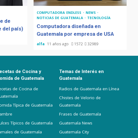
COMPUTADORA ENDLESS
NEWS
NOTICIAS DE GUATEMALA
TECNOLOGÍA
de de
Computadora diseñada en
 del país)
Guatemala por empresa de USA
alfa
11 años ago
1572
32989
ecetas de Cocina y
Temas de Interés en
omida de Guatemala
Guatemala
ecetas de Cocina de
Radios de Guatemala en Línea
uatemala
Chistes de Velorio de
omida Típica de Guatemala
Guatemala
iambre
Frases de Guatemala
ulces Típicos de Guatemala
Guatemala News
amales de Guatemala
Guatemala City