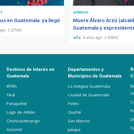
S
GENERAL
us en Guatemala: ya llegó
Muere Álvaro Arzú (alcal
Guatemala y expresidente
 ago
27560
alfa
8 años ago
30830
Destinos de Interés en
Departamentos y
R
Guatemala
Municipios de Guatemala
C
IRTRA
La Antigua Guatemala
R
G
Tikal
Ciudad de Guatemala
C
Panajachel
Petén
F
Lago de Atitlán
Quiché
D
Chichicastenango
San Marcos
T
Xocomil
Jutiapa