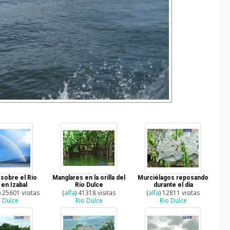
 sobre el Rio
Manglares en la orilla del
Murciélagos reposando
 en Izabal
Río Dulce
durante el día
) 25601 visitas
(
alfa
) 41318 visitas
(
alfa
) 12811 visitas
o Dulce
Rio Dulce
Rio Dulce