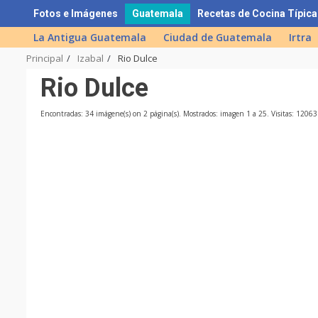
Skip
Fotos e Imágenes
Guatemala
Recetas de Cocina Típica
to
La Antigua Guatemala
Ciudad de Guatemala
Irtra
content
Principal
Izabal
Rio Dulce
Rio Dulce
Encontradas: 34 imágene(s) on 2 página(s). Mostrados: imagen 1 a 25. Visitas: 1206