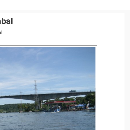
abal
l.