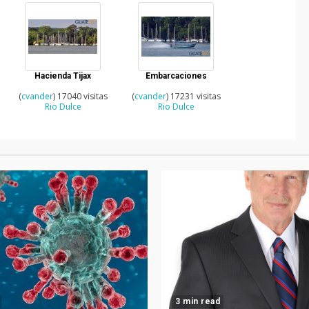
Hacienda Tijax
Embarcaciones
(
cvander
) 17040 visitas
(
cvander
) 17231 visitas
Rio Dulce
Rio Dulce
3 min read