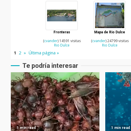
Fronteras
Mapa de Rio Dulce
(
cvander
) 14591 visitas
(
cvander
) 24799 visitas
Rio Dulce
Rio Dulce
1
2
»
Última página »
Te podría interesar
1 min read
1 min read