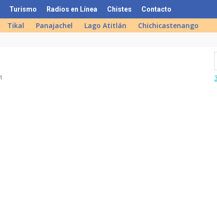
Turismo
Radios en Línea
Chistes
Contacto
Tikal
Panajachel
Lago Atitlán
Chichicastenango
31