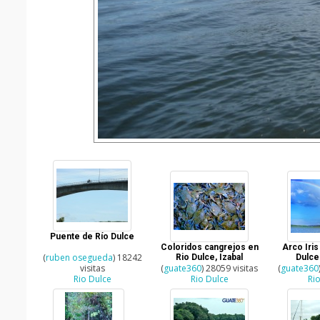
Puente de Río Dulce
Coloridos cangrejos en
Arco Iris
(
ruben osegueda
) 18242
Rio Dulce, Izabal
Dulce
visitas
(
guate360
) 28059 visitas
(
guate360
Rio Dulce
Rio Dulce
Ri