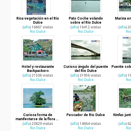
Rica vegetación en el Río
Pato Coche volando
Marina en
Dulce
sobre el Río Dulce
(
alfa
) 16867 visitas
(
alfa
) 16412 visitas
(
alfa
) 2
Rio Dulce
Rio Dulce
Ri
Hotel y restaurante
Curioso ángulo del puente
Puente sobr
Backpackers
del Río Dulce
(
alfa
) 21506 visitas
(
alfa
) 31956 visitas
(
alfa
) 1
Rio Dulce
Rio Dulce
Ri
Curiosa forma de
Pescador de Río Dulce
Ninfas jun
manifestarse de la flora de
(
alfa
Río Dulce
) 23829 visitas
(
alfa
) 14664 visitas
(
alfa
) 6
Rio Dulce
Rio Dulce
Ri