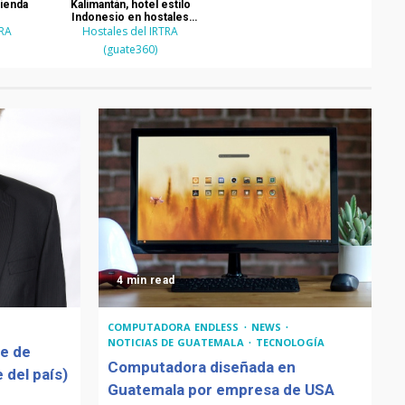
cienda
Kalimantán, hotel estilo
Indonesio en hostales
TRA
Hostales del IRTRA
Palajunoj
(guate360)
4 min read
COMPUTADORA ENDLESS
NEWS
NOTICIAS DE GUATEMALA
TECNOLOGÍA
de de
Computadora diseñada en
 del país)
Guatemala por empresa de USA