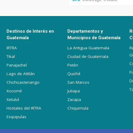
Destinos de Interés en
Departamentos y
R
Guatemala
Municipios de Guatemala
C
IRTRA
La Antigua Guatemala
R
G
Tikal
Ciudad de Guatemala
C
Panajachel
Petén
F
Lago de Atitlán
Quiché
D
Chichicastenango
San Marcos
T
Xocomil
Jutiapa
Xetulul
Zacapa
Hostales del IRTRA
Chiquimula
Esquipulas