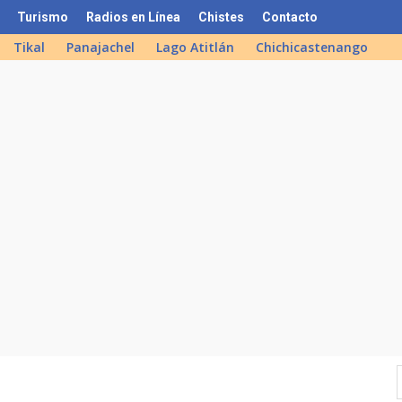
Turismo
Radios en Línea
Chistes
Contacto
Tikal
Panajachel
Lago Atitlán
Chichicastenango