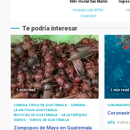
360> Hostal San Martin
Ingres
Hostales del IRTRA
Ho
(cvander)
Te podría interesar
1 min read
1 min read
COMIDA TÍPICA DE GUATEMALA
GENERAL
CORONAVIRU
LA ANTIGUA GUATEMALA
Coronavir
NOTICIAS DE GUATEMALA
SACATEPÉQUEZ
VIDEOS
VIDEOS DE GUATEMALA
alfa
6 años
Zompopos de Mayo en Guatemala