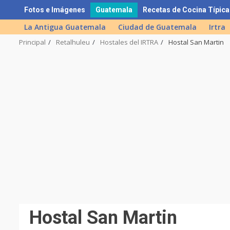
Skip
Fotos e Imágenes
Guatemala
Recetas de Cocina Típica
to
La Antigua Guatemala
Ciudad de Guatemala
Irtra
content
Principal
Retalhuleu
Hostales del IRTRA
Hostal San Martin
Hostal San Martin