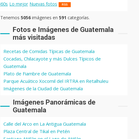
360s
Lo mejor
Nuevas fotos
RSS
Tenemos
5056
imágenes en
591
categorías.
Fotos e Imágenes de Guatemala
más visitadas
Recetas de Comidas Típicas de Guatemala
Cocadas, Chilacayote y más Dulces Típicos de
Guatemala
Plato de Fiambre de Guatemala
Parque Acuático Xocomil del IRTRA en Retalhuleu
Imágenes de la Ciudad de Guatemala
Imágenes Panorámicas de
Guatemala
Calle del Arco en La Antigua Guatemala
Plaza Central de Tikal en Petén
Santiago Atitlán en el Lago de Atitlán