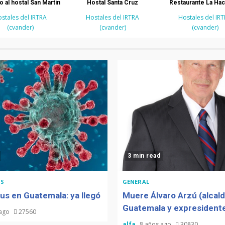
o al hostal San Martín
Hostal Santa Cruz
Restaurante La Ha
stales del IRTRA
Hostales del IRTRA
Hostales del IR
(cvander)
(cvander)
(cvander)
3 min read
S
GENERAL
us en Guatemala: ya llegó
Muere Álvaro Arzú (alcal
Guatemala y expresidente
 ago
27560
alfa
8 años ago
30830