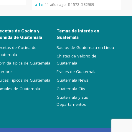
alfa
11 años ago
1572
32989
ecetas de Cocina y
Temas de Interés en
omida de Guatemala
Guatemala
ecetas de Cocina de
Radios de Guatemala en Línea
uatemala
Chistes de Velorio de
omida Típica de Guatemala
Guatemala
iambre
Frases de Guatemala
ulces Típicos de Guatemala
Guatemala News
amales de Guatemala
Guatemala City
Guatemala y sus
Departamentos