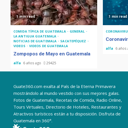
1 min read
1 min read
COMIDA TÍPICA DE GUATEMALA
GENERAL
CORONAVIRU
LA ANTIGUA GUATEMALA
Coronavir
NOTICIAS DE GUATEMALA
SACATEPÉQUEZ
VIDEOS
VIDEOS DE GUATEMALA
alfa
6 años
Zompopos de Mayo en Guatemala
alfa
6 años ago
29425
Guate360.com exalta al País de la Eterna Primavera
mostrándolo al mundo vestido con sus mejores galas.
Fotos de Guatemala, Recetas de Comida, Radio Online,
Tours Virtuales, Directorio de Hoteles, Restaurantes y
Atractivos turísticos están a tu disposición. Disfruta de
Guatemala en 360°.