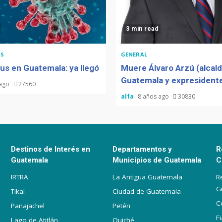
3 min read
S
GENERAL
us en Guatemala: ya llegó
Muere Álvaro Arzú (alcal
Guatemala y expresidente
 ago
27560
alfa
8 años ago
30830
Destinos de Interés en
Departamentos y
R
Guatemala
Municipios de Guatemala
C
IRTRA
La Antigua Guatemala
R
G
Tikal
Ciudad de Guatemala
C
Panajachel
Petén
F
Lago de Atitlán
Quiché