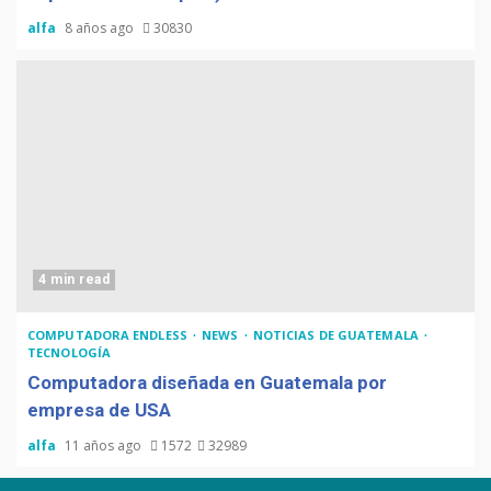
alfa
8 años ago
30830
4 min read
COMPUTADORA ENDLESS
NEWS
NOTICIAS DE GUATEMALA
TECNOLOGÍA
Computadora diseñada en Guatemala por
empresa de USA
alfa
11 años ago
1572
32989