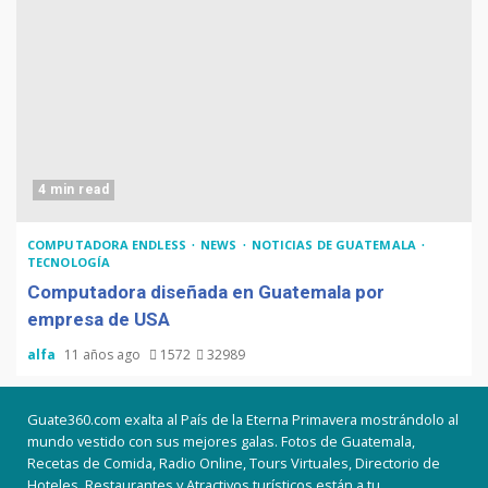
4 min read
COMPUTADORA ENDLESS
NEWS
NOTICIAS DE GUATEMALA
TECNOLOGÍA
Computadora diseñada en Guatemala por
empresa de USA
alfa
11 años ago
1572
32989
Guate360.com exalta al País de la Eterna Primavera mostrándolo al
mundo vestido con sus mejores galas. Fotos de Guatemala,
Recetas de Comida, Radio Online, Tours Virtuales, Directorio de
Hoteles, Restaurantes y Atractivos turísticos están a tu