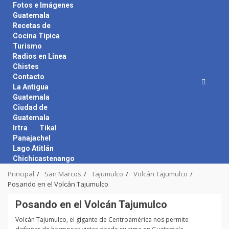
Skip
Fotos e Imágenes
to
Guatemala
content
Recetas de
Cocina Típica
Turismo
Radios en Línea
Chistes
Contacto
La Antigua
Guatemala
Ciudad de
Guatemala
Irtra
Tikal
Panajachel
Lago Atitlán
Chichicastenango
Principal
San Marcos
Tajumulco
Volcán Tajumulco
Posando en el Volcán Tajumulco
Posando en el Volcán Tajumulco
Volcán Tajumulco, el gigante de Centroamérica nos permite