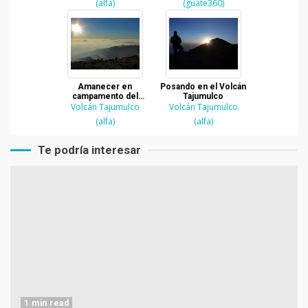
(alfa)
(guate360)
Amanecer en
Posando en el Volcán
campamento del
Tajumulco
Volcán Tajumulco
Volcán Tajumulco
Volcán Tajumulco
(alfa)
(alfa)
Te podría interesar
1 min read