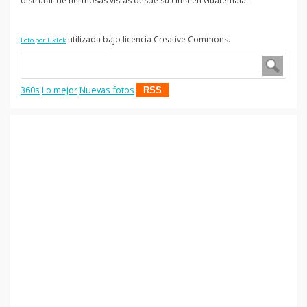
disfrutar de hermosas vistas desde su cima en Guatemala.
utilizada bajo licencia Creative Commons.
Foto por TikTok
360s
Lo mejor
Nuevas fotos
RSS