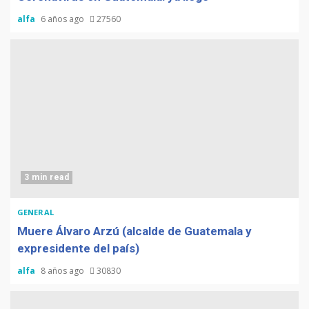
alfa
6 años ago
27560
3 min read
GENERAL
Muere Álvaro Arzú (alcalde de Guatemala y
expresidente del país)
alfa
8 años ago
30830