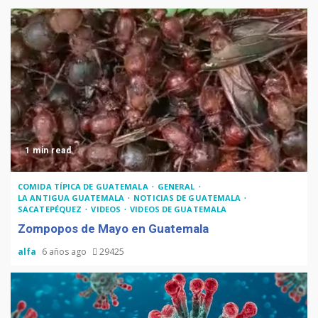
1 min read
COMIDA TÍPICA DE GUATEMALA
GENERAL
LA ANTIGUA GUATEMALA
NOTICIAS DE GUATEMALA
SACATEPÉQUEZ
VIDEOS
VIDEOS DE GUATEMALA
Zompopos de Mayo en Guatemala
alfa
6 años ago
29425