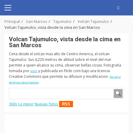
Skip
to
Primary
content
Menu
Principal
San Marcos
Tajumulco
Volcán Tajumulco
Volcan Tajumulco, vista desde la cima en San Marcos
Volcan Tajumulco, vista desde la cima en
San Marcos
Cima desde el volcan mas alto de Centro America, el volcan
Tajumulco. Sus 4,220 metros de altitud sobre el nivel del mar
permite a quien alcance su cima, observar bellas cosas. Fotografia
tomada por
y publicada en Flickr.com bajo una licencia
AIDG
Creative Commons que permite su difusion y modificacion.
Ver aqui
.
terminos de la licencia
360s
Lo mejor
Nuevas fotos
RSS