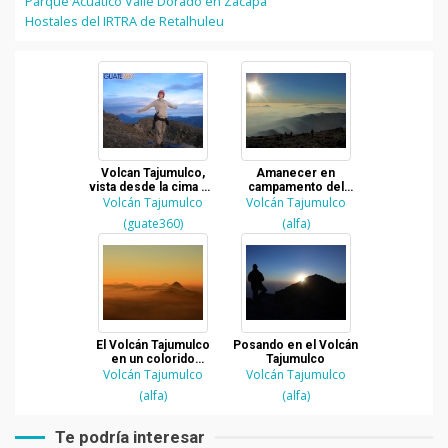
Parque Acuático Valle Dorado en Zacapa
Hostales del IRTRA de Retalhuleu
Volcan Tajumulco,
Amanecer en
vista desde la cima en
campamento del
Volcán Tajumulco
San Marcos
Volcán Tajumulco
Volcán Tajumulco
(guate360)
(alfa)
El Volcán Tajumulco
Posando en el Volcán
en un colorido
Tajumulco
Volcán Tajumulco
amanecer
Volcán Tajumulco
(alfa)
(alfa)
Te podría interesar