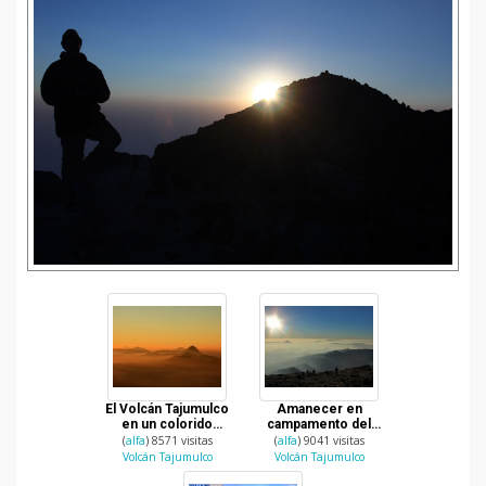
El Volcán Tajumulco
Amanecer en
en un colorido
campamento del
amanecer
Volcán Tajumulco
(
alfa
) 8571 visitas
(
alfa
) 9041 visitas
Volcán Tajumulco
Volcán Tajumulco