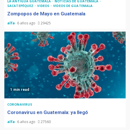
LA ANTIGUA GUATEMALA
NOTICIAS DE GUATEMALA
SACATEPÉQUEZ
VIDEOS
VIDEOS DE GUATEMALA
Zompopos de Mayo en Guatemala
alfa
6 años ago
29425
1 min read
CORONAVIRUS
Coronavirus en Guatemala: ya llegó
alfa
6 años ago
27560