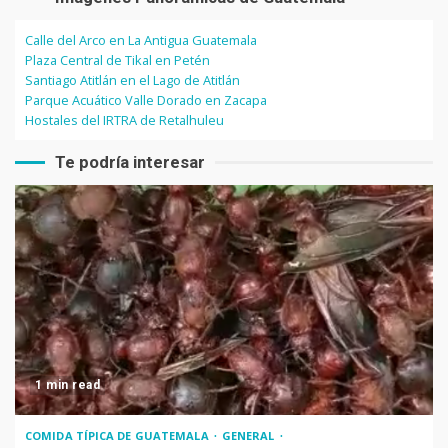
Calle del Arco en La Antigua Guatemala
Plaza Central de Tikal en Petén
Santiago Atitlán en el Lago de Atitlán
Parque Acuático Valle Dorado en Zacapa
Hostales del IRTRA de Retalhuleu
Te podría interesar
1 min read
COMIDA TÍPICA DE GUATEMALA
GENERAL